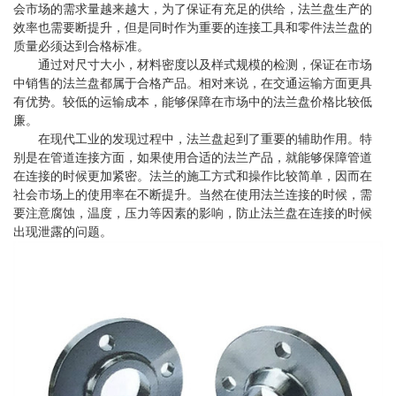
会市场的需求量越来越大，为了保证有充足的供给，法兰盘生产的
效率也需要断提升，但是同时作为重要的连接工具和零件法兰盘的
质量必须达到合格标准。
通过对尺寸大小，材料密度以及样式规模的检测，保证在市场
中销售的法兰盘都属于合格产品。相对来说，在交通运输方面更具
有优势。较低的运输成本，能够保障在市场中的法兰盘价格比较低
廉。
在现代工业的发现过程中，法兰盘起到了重要的辅助作用。特
别是在管道连接方面，如果使用合适的法兰产品，就能够保障管道
在连接的时候更加紧密。法兰的施工方式和操作比较简单，因而在
社会市场上的使用率在不断提升。当然在使用法兰连接的时候，需
要注意腐蚀，温度，压力等因素的影响，防止法兰盘在连接的时候
出现泄露的问题。